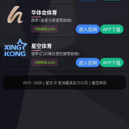
老校区地址：
泰安市青年路117号
新校区地址：
泰安市高新技术开发区南天门大街3367
号
联系电话 老校区：
0538-5885101
新校区:
0538-5885310
邮箱 老校区：
yzb5656@163.com